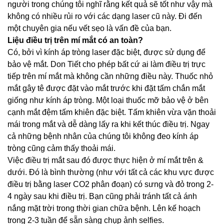
người trong chúng tôi nghĩ rằng kết quả sẽ tốt như vậy mà
không có nhiều rủi ro với các dạng laser cũ này. Đi đến
một chuyên gia nếu vết sẹo là vấn đề của bạn.
Liệu điều trị trên mí mắt có an toàn?
Có, bởi vì kính áp tròng laser đặc biệt, được sử dụng để
bảo vệ mắt. Don Tiết cho phép bất cứ ai làm điều trị trực
tiếp trên mí mắt mà không cần những điều này. Thuốc nhỏ
mắt gây tê được đặt vào mắt trước khi đặt tấm chắn mắt
giống như kính áp tròng. Một loại thuốc mỡ bảo vệ ở bên
cạnh mắt đệm tấm khiên đặc biệt. Tấm khiên vừa vặn thoải
mái trong mắt và dễ dàng lấy ra khi kết thúc điều trị. Ngay
cả những bệnh nhân của chúng tôi không đeo kính áp
tròng cũng cảm thấy thoải mái.
Việc điều trị mắt sau đó được thực hiện ở mí mắt trên &
dưới. Đó là bình thường (như với tất cả các khu vực được
điều trị bằng laser CO2 phân đoạn) có sưng và đỏ trong 2-
4 ngày sau khi điều trị. Bạn cũng phải tránh tất cả ánh
nắng mặt trời trong thời gian chữa bệnh. Lên kế hoạch
trong 2-3 tuần để sẵn sàng chụp ảnh selfies.