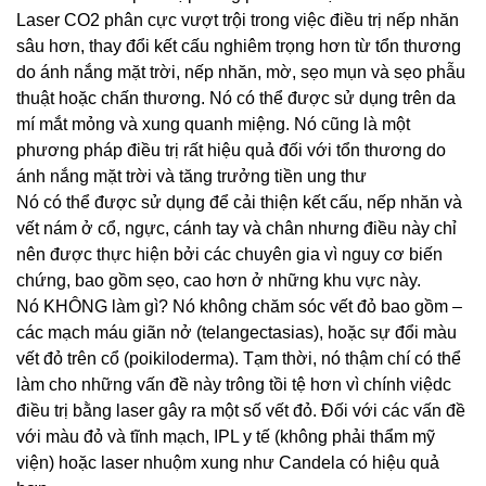
Laser CO2 phân cực vượt trội trong việc điều trị nếp nhăn
sâu hơn, thay đổi kết cấu nghiêm trọng hơn từ tổn thương
do ánh nắng mặt trời, nếp nhăn, mờ, sẹo mụn và sẹo phẫu
thuật hoặc chấn thương. Nó có thể được sử dụng trên da
mí mắt mỏng và xung quanh miệng. Nó cũng là một
phương pháp điều trị rất hiệu quả đối với tổn thương do
ánh nắng mặt trời và tăng trưởng tiền ung thư
Nó có thể được sử dụng để cải thiện kết cấu, nếp nhăn và
vết nám ở cổ, ngực, cánh tay và chân nhưng điều này chỉ
nên được thực hiện bởi các chuyên gia vì nguy cơ biến
chứng, bao gồm sẹo, cao hơn ở những khu vực này.
Nó KHÔNG làm gì? Nó không chăm sóc vết đỏ bao gồm –
các mạch máu giãn nở (telangectasias), hoặc sự đổi màu
vết đỏ trên cổ (poikiloderma). Tạm thời, nó thậm chí có thể
làm cho những vấn đề này trông tồi tệ hơn vì chính việdc
điều trị bằng laser gây ra một số vết đỏ. Đối với các vấn đề
với màu đỏ và tĩnh mạch, IPL y tế (không phải thẩm mỹ
viện) hoặc laser nhuộm xung như Candela có hiệu quả