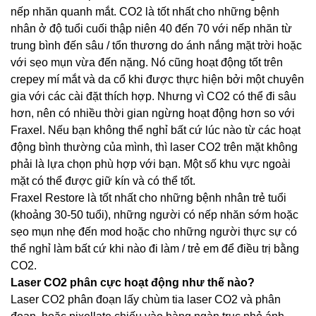
nếp nhăn quanh mắt. CO2 là tốt nhất cho những bệnh
nhân ở độ tuổi cuối thập niên 40 đến 70 với nếp nhăn từ
trung bình đến sâu / tổn thương do ánh nắng mặt trời hoặc
với sẹo mụn vừa đến nặng. Nó cũng hoạt động tốt trên
crepey mí mắt và da cổ khi được thực hiện bởi một chuyên
gia với các cài đặt thích hợp. Nhưng vì CO2 có thể đi sâu
hơn, nên có nhiều thời gian ngừng hoạt động hơn so với
Fraxel. Nếu bạn không thể nghỉ bất cứ lúc nào từ các hoạt
động bình thường của mình, thì laser CO2 trên mặt không
phải là lựa chọn phù hợp với bạn. Một số khu vực ngoài
mặt có thể được giữ kín và có thể tốt.
Fraxel Restore là tốt nhất cho những bệnh nhân trẻ tuổi
(khoảng 30-50 tuổi), những người có nếp nhăn sớm hoặc
sẹo mụn nhẹ đến mod hoặc cho những người thực sự có
thể nghỉ làm bất cứ khi nào đi làm / trẻ em để điều trị bằng
CO2.
Laser CO2 phân cực hoạt động như thế nào?
Laser CO2 phân đoạn lấy chùm tia laser CO2 và phân