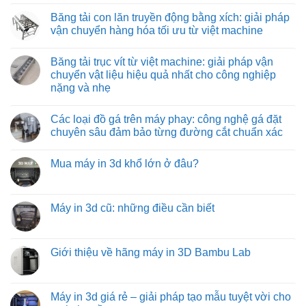
Không
hiệu
pháp
tải
có
Băng tải con lăn truyền động bằng xích: giải pháp
quả
vận
co
bình
và
chuyển
rút:
luận
vận chuyển hàng hóa tối ưu từ việt machine
tiết
tối
giải
ở
kiệm
ưu
pháp
Băng
Không
cho
tối
tải
có
Băng tải trục vít từ việt machine: giải pháp vận
môi
ưu
con
bình
trường
hóa
lăn
luận
chuyển vật liệu hiệu quả nhất cho công nghiệp
nhiệt
quy
tự
ở
nặng và nhẹ
độ
trình
do:
Băng
cao
đóng
giải
tải
Không
hàng
pháp
con
có
xe
vận
lăn
Các loại đồ gá trên máy phay: công nghệ gá đặt
bình
tải
chuyển
truyền
luận
chuyên sâu đảm bảo từng đường cắt chuẩn xác
hàng
động
ở
hóa
bằng
Băng
Không
tiết
xích:
tải
có
kiệm
giải
Mua máy in 3d khổ lớn ở đâu?
trục
bình
và
pháp
vít
luận
hiệu
vận
Không
từ
ở
quả
chuyển
có
việt
Các
hàng
bình
machine:
loại
hóa
luận
Máy in 3d cũ: những điều cần biết
giải
đồ
tối
ở
pháp
gá
ưu
Mua
Không
vận
trên
từ
máy
có
chuyển
máy
việt
in
bình
vật
phay:
machine
3d
luận
Giới thiệu về hãng máy in 3D Bambu Lab
liệu
công
khổ
ở
hiệu
nghệ
lớn
Máy
Không
quả
gá
ở
in
có
nhất
đặt
đâu?
3d
bình
cho
chuyên
cũ:
luận
Máy in 3d giá rẻ – giải pháp tạo mẫu tuyệt vời cho
công
sâu
những
ở
nghiệp
đảm