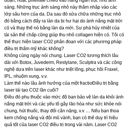
đoạn, hoặc pixellate chiếu vào hàng ngàn trục nhỏ ánh
sáng. Những trục ánh sáng nhỏ này thâm nhập vào các
lớp sâu hơn của da. Da sau đó sửa chữa những trục nhỏ
đó bằng cách đẩy ra làn da bị hư hại do ánh nắng mặt trời
cũ và thay thế nó bằng làn da mới. Sự phá hủy nhiệt của
tài sản thế chấp cũng giúp thu nhỏ collagen hiện có. Tôi có
thể thực hiện laser CO2 phân đoạn với các phương pháp
điều trị thẩm mỹ khác không?
Không cùng ngày nói chung. Laser CO2 tương thích lâu
dài với Botox, Juvederm, Restylane, Sculptra và các công
nghệ dựa trên laser khác như triệt lông, phục hồi Fraxel,
IPL, nhuộm xung, v.v.
Làm thế nào lâu ảnh hưởng của một fractioĐiều trị bằng
laser tái tạo CO2 lần cuối?
Điều đó phụ thuộc vào mức độ bạn bảo vệ làn da khỏi ánh
nắng mặt trời và các yếu tố gây lão hóa như sức khỏe nói
chung, hút thuốc, thay đổi cân nặng, v.v … Nếu bạn thoa
kem chống nắng và đội mũ vành, bạn có thể duy trì hiệu
quả tốt của laser CO2 điều trị trong vài năm. Laser CO2