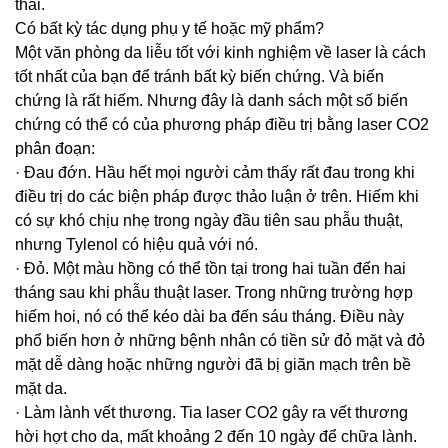
thai.
Có bất kỳ tác dụng phụ y tế hoặc mỹ phẩm?
Một văn phòng da liễu tốt với kinh nghiệm về laser là cách
tốt nhất của bạn để tránh bất kỳ biến chứng. Và biến
chứng là rất hiếm. Nhưng đây là danh sách một số biến
chứng có thể có của phương pháp điều trị bằng laser CO2
phân đoạn:
· Đau đớn. Hầu hết mọi người cảm thấy rất đau trong khi
điều trị do các biện pháp được thảo luận ở trên. Hiếm khi
có sự khó chịu nhẹ trong ngày đầu tiên sau phẫu thuật,
nhưng Tylenol có hiệu quả với nó.
· Đỏ. Một màu hồng có thể tồn tại trong hai tuần đến hai
tháng sau khi phẫu thuật laser. Trong những trường hợp
hiếm hoi, nó có thể kéo dài ba đến sáu tháng. Điều này
phổ biến hơn ở những bệnh nhân có tiền sử đỏ mặt và đỏ
mặt dễ dàng hoặc những người đã bị giãn mạch trên bề
mặt da.
· Làm lành vết thương. Tia laser CO2 gây ra vết thương
hời hợt cho da, mất khoảng 2 đến 10 ngày để chữa lành.