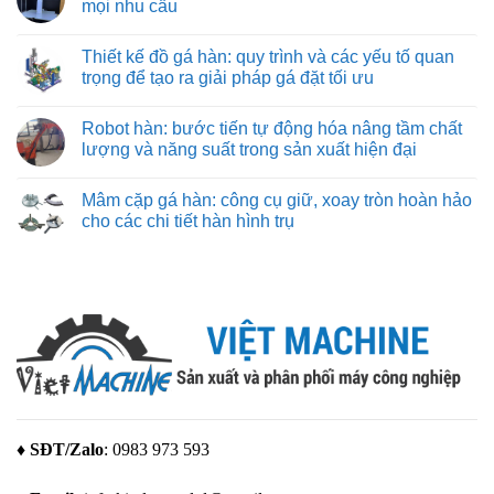
mọi nhu cầu
điều
Giới
nặng
bảo
cần
thiệu
và
từng
Không
biết
về
nhẹ
đường
có
hãng
Thiết kế đồ gá hàn: quy trình và các yếu tố quan
cắt
bình
máy
chuẩn
luận
trọng để tạo ra giải pháp gá đặt tối ưu
in
xác
ở
3D
Máy
Không
Bambu
in
có
Lab
Robot hàn: bước tiến tự động hóa nâng tầm chất
3d
bình
giá
luận
lượng và năng suất trong sản xuất hiện đại
rẻ
ở
–
Thiết
Không
giải
kế
có
Mâm cặp gá hàn: công cụ giữ, xoay tròn hoàn hảo
pháp
đồ
bình
tạo
gá
luận
cho các chi tiết hàn hình trụ
mẫu
hàn:
ở
tuyệt
quy
Robot
Không
vời
trình
hàn:
có
cho
và
bước
bình
mọi
các
tiến
luận
nhu
yếu
tự
ở
cầu
tố
động
Mâm
quan
hóa
cặp
trọng
nâng
gá
để
tầm
hàn:
tạo
chất
công
ra
lượng
cụ
giải
và
giữ,
pháp
năng
xoay
gá
suất
tròn
đặt
trong
hoàn
♦ SĐT/Zalo
: 0983 973 593
tối
sản
hảo
ưu
xuất
cho
hiện
các