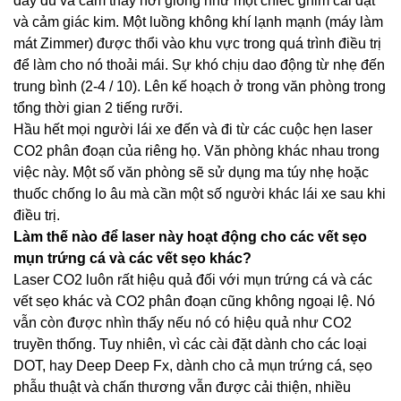
đầy đủ và cảm thấy hơi giống như một chiếc ghim cài đặt
và cảm giác kim. Một luồng không khí lạnh mạnh (máy làm
mát Zimmer) được thổi vào khu vực trong quá trình điều trị
để làm cho nó thoải mái. Sự khó chịu dao động từ nhẹ đến
trung bình (2-4 / 10). Lên kế hoạch ở trong văn phòng trong
tổng thời gian 2 tiếng rưỡi.
Hầu hết mọi người lái xe đến và đi từ các cuộc hẹn laser
CO2 phân đoạn của riêng họ. Văn phòng khác nhau trong
việc này. Một số văn phòng sẽ sử dụng ma túy nhẹ hoặc
thuốc chống lo âu mà cần một số người khác lái xe sau khi
điều trị.
Làm thế nào để laser này hoạt động cho các vết sẹo
mụn trứng cá và các vết sẹo khác?
Laser CO2 luôn rất hiệu quả đối với mụn trứng cá và các
vết sẹo khác và CO2 phân đoạn cũng không ngoại lệ. Nó
vẫn còn được nhìn thấy nếu nó có hiệu quả như CO2
truyền thống. Tuy nhiên, vì các cài đặt dành cho các loại
DOT, hay Deep Deep Fx, dành cho cả mụn trứng cá, sẹo
phẫu thuật và chấn thương vẫn được cải thiện, nhiều