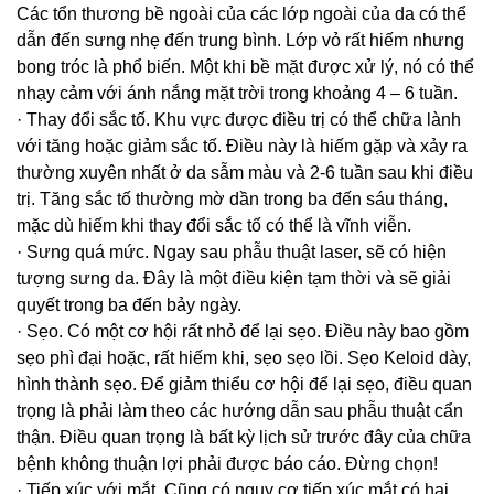
Các tổn thương bề ngoài của các lớp ngoài của da có thể
dẫn đến sưng nhẹ đến trung bình. Lớp vỏ rất hiếm nhưng
bong tróc là phổ biến. Một khi bề mặt được xử lý, nó có thể
nhạy cảm với ánh nắng mặt trời trong khoảng 4 – 6 tuần.
· Thay đổi sắc tố. Khu vực được điều trị có thể chữa lành
với tăng hoặc giảm sắc tố. Điều này là hiếm gặp và xảy ra
thường xuyên nhất ở da sẫm màu và 2-6 tuần sau khi điều
trị. Tăng sắc tố thường mờ dần trong ba đến sáu tháng,
mặc dù hiếm khi thay đổi sắc tố có thể là vĩnh viễn.
· Sưng quá mức. Ngay sau phẫu thuật laser, sẽ có hiện
tượng sưng da. Đây là một điều kiện tạm thời và sẽ giải
quyết trong ba đến bảy ngày.
· Sẹo. Có một cơ hội rất nhỏ để lại sẹo. Điều này bao gồm
sẹo phì đại hoặc, rất hiếm khi, sẹo sẹo lồi. Sẹo Keloid dày,
hình thành sẹo. Để giảm thiểu cơ hội để lại sẹo, điều quan
trọng là phải làm theo các hướng dẫn sau phẫu thuật cẩn
thận. Điều quan trọng là bất kỳ lịch sử trước đây của chữa
bệnh không thuận lợi phải được báo cáo. Đừng chọn!
· Tiếp xúc với mắt. Cũng có nguy cơ tiếp xúc mắt có hại