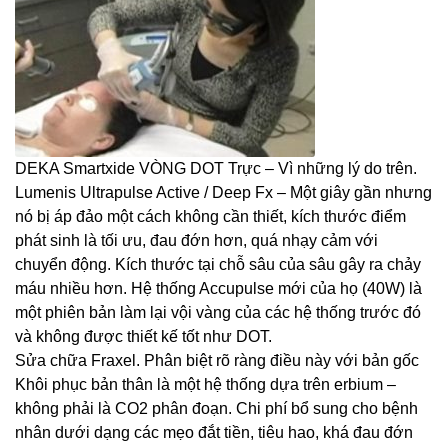
DEKA Smartxide VÒNG DOT Trực – Vì những lý do trên.
Lumenis Ultrapulse Active / Deep Fx – Một giây gần nhưng
nó bị áp đảo một cách không cần thiết, kích thước điểm
phát sinh là tối ưu, đau đớn hơn, quá nhạy cảm với
chuyển động. Kích thước tại chỗ sâu của sâu gây ra chảy
máu nhiều hơn. Hệ thống Accupulse mới của họ (40W) là
một phiên bản làm lại vội vàng của các hệ thống trước đó
và không được thiết kế tốt như DOT.
Sửa chữa Fraxel. Phân biệt rõ ràng điều này với bản gốc
Khôi phục bản thân là một hệ thống dựa trên erbium –
không phải là CO2 phân đoạn. Chi phí bổ sung cho bệnh
nhân dưới dạng các mẹo đắt tiền, tiêu hao, khá đau đớn