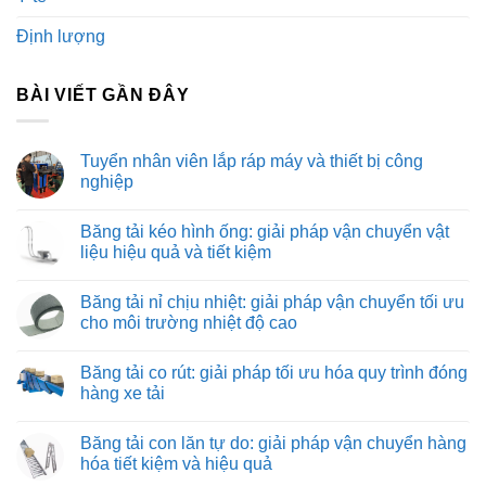
Định lượng
BÀI VIẾT GẦN ĐÂY
Tuyển nhân viên lắp ráp máy và thiết bị công
nghiệp
Không
có
Băng tải kéo hình ống: giải pháp vận chuyển vật
bình
luận
liệu hiệu quả và tiết kiệm
ở
Tuyển
Không
nhân
có
Băng tải nỉ chịu nhiệt: giải pháp vận chuyển tối ưu
viên
bình
lắp
luận
cho môi trường nhiệt độ cao
ráp
ở
máy
Băng
Không
và
tải
có
Băng tải co rút: giải pháp tối ưu hóa quy trình đóng
thiết
kéo
bình
bị
hình
luận
hàng xe tải
công
ống:
ở
nghiệp
giải
Băng
Không
pháp
tải
có
Băng tải con lăn tự do: giải pháp vận chuyển hàng
vận
nỉ
bình
chuyển
chịu
luận
hóa tiết kiệm và hiệu quả
vật
nhiệt:
ở
liệu
giải
Băng