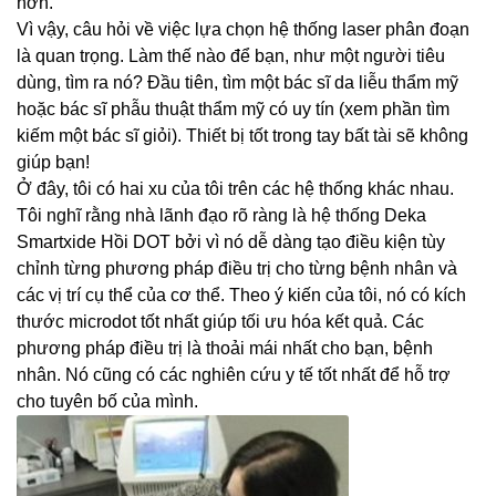
hơn.
Vì vậy, câu hỏi về việc lựa chọn hệ thống laser phân đoạn
là quan trọng. Làm thế nào để bạn, như một người tiêu
dùng, tìm ra nó? Đầu tiên, tìm một bác sĩ da liễu thẩm mỹ
hoặc bác sĩ phẫu thuật thẩm mỹ có uy tín (xem phần tìm
kiếm một bác sĩ giỏi). Thiết bị tốt trong tay bất tài sẽ không
giúp bạn!
Ở đây, tôi có hai xu của tôi trên các hệ thống khác nhau.
Tôi nghĩ rằng nhà lãnh đạo rõ ràng là hệ thống Deka
Smartxide Hồi DOT bởi vì nó dễ dàng tạo điều kiện tùy
chỉnh từng phương pháp điều trị cho từng bệnh nhân và
các vị trí cụ thể của cơ thể. Theo ý kiến ​​của tôi, nó có kích
thước microdot tốt nhất giúp tối ưu hóa kết quả. Các
phương pháp điều trị là thoải mái nhất cho bạn, bệnh
nhân. Nó cũng có các nghiên cứu y tế tốt nhất để hỗ trợ
cho tuyên bố của mình.