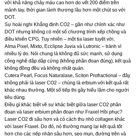
với khả năng chảy máu cao hơn do vết 200 điểm trên
mảnh tay, thời gian lành thương lâu hơn một chút so với
DOT.
Sự hoài nghi Khẳng định CO2 – gần như chính xác như
DOT nhưng không có một số chương trình xếp chồng và
điều khiển CPG. Tuy nhiên – một tia laser tuyệt vời.
Alma Pixel, Mixto, Ecclipse Juvia và Lutronic – tránh vì
nhiều lý do. Nói chung là không đủ sức mạnh, sử dụng
công nghệ dập dập cứng (không phân đoạn đúng), kết quả
không đồng đều và không nhất quán.
Cutera Pearl, Focus Naturalase, Sciton Profractional – đây
không phải là laser CO2 – chúng là erbium với kết quả rất
khác nhau thường. Một số tiếp thị gây hiểu lầm cho người
tiêu dùng.
Điều gì khác biệt về sự khác biệt giữa laser CO2 phân
đoạn và laser erbium phân đoạn như Fraxel Hồi phục?
Laser CO2 đi sâu hơn và có cách thu nhỏ collagen khác
với laser Fraxel. Do đó, nó thường mang lại kết quả tốt
hơn cho các nếp nhăn sâu hơn, sẹo mụn, đường trên và