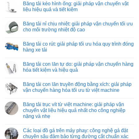
Băng tải kéo hình ống: giải pháp vận chuyển vật
bình
luận
liệu hiệu quả và tiết kiệm
ở
Tuyển
Không
nhân
có
Băng tải nỉ chịu nhiệt: giải pháp vận chuyển tối ưu
viên
bình
lắp
luận
cho môi trường nhiệt độ cao
ráp
ở
máy
Băng
Không
và
tải
có
Băng tải co rút: giải pháp tối ưu hóa quy trình đóng
thiết
kéo
bình
bị
hình
luận
hàng xe tải
công
ống:
ở
nghiệp
giải
Băng
Không
pháp
tải
có
Băng tải con lăn tự do: giải pháp vận chuyển hàng
vận
nỉ
bình
chuyển
chịu
luận
hóa tiết kiệm và hiệu quả
vật
nhiệt:
ở
liệu
giải
Băng
Không
hiệu
pháp
tải
có
Băng tải con lăn truyền động bằng xích: giải pháp
quả
vận
co
bình
và
chuyển
rút:
luận
vận chuyển hàng hóa tối ưu từ việt machine
tiết
tối
giải
ở
kiệm
ưu
pháp
Băng
Không
cho
tối
tải
có
Băng tải trục vít từ việt machine: giải pháp vận
môi
ưu
con
bình
trường
hóa
lăn
luận
chuyển vật liệu hiệu quả nhất cho công nghiệp
nhiệt
quy
tự
ở
nặng và nhẹ
độ
trình
do:
Băng
cao
đóng
giải
tải
Không
hàng
pháp
con
có
xe
vận
lăn
Các loại đồ gá trên máy phay: công nghệ gá đặt
bình
tải
chuyển
truyền
luận
chuyên sâu đảm bảo từng đường cắt chuẩn xác
hàng
động
ở