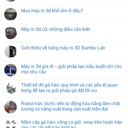
hóa
bằng
Băng
Không
tiết
xích:
tải
có
kiệm
giải
Mua máy in 3d khổ lớn ở đâu?
trục
bình
và
pháp
vít
luận
hiệu
vận
Không
từ
ở
quả
chuyển
có
việt
Các
hàng
bình
machine:
loại
hóa
luận
Máy in 3d cũ: những điều cần biết
giải
đồ
tối
ở
pháp
gá
ưu
Mua
Không
vận
trên
từ
máy
có
chuyển
máy
việt
in
bình
vật
phay:
machine
3d
luận
Giới thiệu về hãng máy in 3D Bambu Lab
liệu
công
khổ
ở
hiệu
nghệ
lớn
Máy
Không
quả
gá
ở
in
có
nhất
đặt
đâu?
3d
bình
cho
chuyên
cũ:
luận
Máy in 3d giá rẻ – giải pháp tạo mẫu tuyệt vời cho
công
sâu
những
ở
nghiệp
đảm
mọi nhu cầu
điều
Giới
nặng
bảo
cần
thiệu
và
từng
Không
biết
về
nhẹ
đường
có
hãng
Thiết kế đồ gá hàn: quy trình và các yếu tố quan
cắt
bình
máy
chuẩn
luận
trọng để tạo ra giải pháp gá đặt tối ưu
in
xác
ở
3D
Máy
Không
Bambu
in
có
Lab
Robot hàn: bước tiến tự động hóa nâng tầm chất
3d
bình
giá
luận
lượng và năng suất trong sản xuất hiện đại
rẻ
ở
–
Thiết
Không
giải
kế
có
Mâm cặp gá hàn: công cụ giữ, xoay tròn hoàn hảo
pháp
đồ
bình
tạo
gá
luận
cho các chi tiết hàn hình trụ