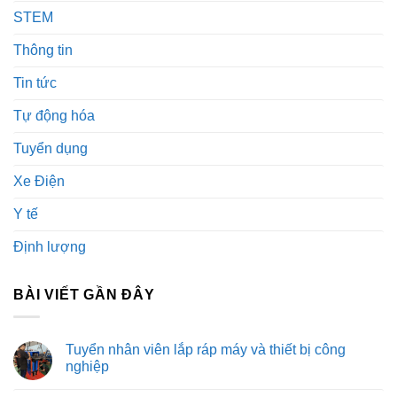
STEM
Thông tin
Tin tức
Tự động hóa
Tuyển dụng
Xe Điện
Y tế
Định lượng
BÀI VIẾT GẦN ĐÂY
Tuyển nhân viên lắp ráp máy và thiết bị công
nghiệp
Không
có