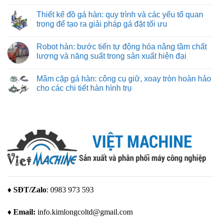
và
từng
Không
biết
về
nhẹ
đường
có
hãng
Thiết kế đồ gá hàn: quy trình và các yếu tố quan
cắt
bình
máy
chuẩn
luận
trọng để tạo ra giải pháp gá đặt tối ưu
in
xác
ở
3D
Máy
Không
Bambu
in
có
Lab
Robot hàn: bước tiến tự động hóa nâng tầm chất
3d
bình
giá
luận
lượng và năng suất trong sản xuất hiện đại
rẻ
ở
–
Thiết
Không
giải
kế
có
Mâm cặp gá hàn: công cụ giữ, xoay tròn hoàn hảo
pháp
đồ
bình
tạo
gá
luận
cho các chi tiết hàn hình trụ
mẫu
hàn:
ở
tuyệt
quy
Robot
Không
vời
trình
hàn:
có
cho
và
bước
bình
mọi
các
tiến
luận
nhu
yếu
tự
ở
cầu
tố
động
Mâm
quan
hóa
cặp
trọng
nâng
gá
để
tầm
hàn:
tạo
chất
công
ra
lượng
cụ
giải
và
giữ,
pháp
năng
xoay
gá
suất
tròn
đặt
trong
hoàn
♦ SĐT/Zalo
: 0983 973 593
tối
sản
hảo
ưu
xuất
cho
hiện
các
♦ Email:
info.kimlongcoltd@gmail.com
đại
chi
tiết