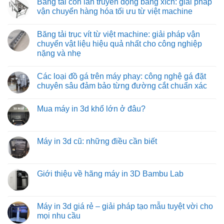
Băng tải con lăn truyền động bằng xích: giải pháp
quả
vận
co
bình
và
chuyển
rút:
luận
vận chuyển hàng hóa tối ưu từ việt machine
tiết
tối
giải
ở
kiệm
ưu
pháp
Băng
Không
cho
tối
tải
có
Băng tải trục vít từ việt machine: giải pháp vận
môi
ưu
con
bình
trường
hóa
lăn
luận
chuyển vật liệu hiệu quả nhất cho công nghiệp
nhiệt
quy
tự
ở
nặng và nhẹ
độ
trình
do:
Băng
cao
đóng
giải
tải
Không
hàng
pháp
con
có
xe
vận
lăn
Các loại đồ gá trên máy phay: công nghệ gá đặt
bình
tải
chuyển
truyền
luận
chuyên sâu đảm bảo từng đường cắt chuẩn xác
hàng
động
ở
hóa
bằng
Băng
Không
tiết
xích:
tải
có
kiệm
giải
Mua máy in 3d khổ lớn ở đâu?
trục
bình
và
pháp
vít
luận
hiệu
vận
Không
từ
ở
quả
chuyển
có
việt
Các
hàng
bình
machine:
loại
hóa
luận
Máy in 3d cũ: những điều cần biết
giải
đồ
tối
ở
pháp
gá
ưu
Mua
Không
vận
trên
từ
máy
có
chuyển
máy
việt
in
bình
vật
phay:
machine
3d
luận
Giới thiệu về hãng máy in 3D Bambu Lab
liệu
công
khổ
ở
hiệu
nghệ
lớn
Máy
Không
quả
gá
ở
in
có
nhất
đặt
đâu?
3d
bình
cho
chuyên
cũ:
luận
Máy in 3d giá rẻ – giải pháp tạo mẫu tuyệt vời cho
công
sâu
những
ở
nghiệp
đảm
mọi nhu cầu
điều
Giới
nặng
bảo
cần
thiệu