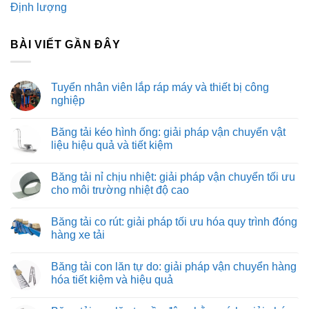
Định lượng
BÀI VIẾT GẦN ĐÂY
Tuyển nhân viên lắp ráp máy và thiết bị công
nghiệp
Không
có
Băng tải kéo hình ống: giải pháp vận chuyển vật
bình
luận
liệu hiệu quả và tiết kiệm
ở
Tuyển
Không
nhân
có
Băng tải nỉ chịu nhiệt: giải pháp vận chuyển tối ưu
viên
bình
lắp
luận
cho môi trường nhiệt độ cao
ráp
ở
máy
Băng
Không
và
tải
có
Băng tải co rút: giải pháp tối ưu hóa quy trình đóng
thiết
kéo
bình
bị
hình
luận
hàng xe tải
công
ống:
ở
nghiệp
giải
Băng
Không
pháp
tải
có
Băng tải con lăn tự do: giải pháp vận chuyển hàng
vận
nỉ
bình
chuyển
chịu
luận
hóa tiết kiệm và hiệu quả
vật
nhiệt:
ở
liệu
giải
Băng
Không
hiệu
pháp
tải
có