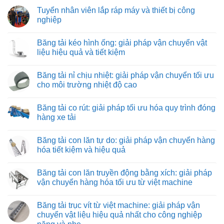
Tuyển nhân viên lắp ráp máy và thiết bị công
nghiệp
Không
có
Băng tải kéo hình ống: giải pháp vận chuyển vật
bình
luận
liệu hiệu quả và tiết kiệm
ở
Tuyển
Không
nhân
có
Băng tải nỉ chịu nhiệt: giải pháp vận chuyển tối ưu
viên
bình
lắp
luận
cho môi trường nhiệt độ cao
ráp
ở
máy
Băng
Không
và
tải
có
Băng tải co rút: giải pháp tối ưu hóa quy trình đóng
thiết
kéo
bình
bị
hình
luận
hàng xe tải
công
ống:
ở
nghiệp
giải
Băng
Không
pháp
tải
có
Băng tải con lăn tự do: giải pháp vận chuyển hàng
vận
nỉ
bình
chuyển
chịu
luận
hóa tiết kiệm và hiệu quả
vật
nhiệt:
ở
liệu
giải
Băng
Không
hiệu
pháp
tải
có
Băng tải con lăn truyền động bằng xích: giải pháp
quả
vận
co
bình
và
chuyển
rút:
luận
vận chuyển hàng hóa tối ưu từ việt machine
tiết
tối
giải
ở
kiệm
ưu
pháp
Băng
Không
cho
tối
tải
có
Băng tải trục vít từ việt machine: giải pháp vận
môi
ưu
con
bình
trường
hóa
lăn
luận
chuyển vật liệu hiệu quả nhất cho công nghiệp
nhiệt
quy
tự
ở