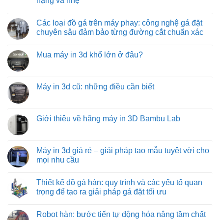
nặng và nhẹ
độ
trình
do:
Băng
cao
đóng
giải
tải
Không
hàng
pháp
con
có
xe
vận
lăn
Các loại đồ gá trên máy phay: công nghệ gá đặt
bình
tải
chuyển
truyền
luận
chuyên sâu đảm bảo từng đường cắt chuẩn xác
hàng
động
ở
hóa
bằng
Băng
Không
tiết
xích:
tải
có
kiệm
giải
Mua máy in 3d khổ lớn ở đâu?
trục
bình
và
pháp
vít
luận
hiệu
vận
Không
từ
ở
quả
chuyển
có
việt
Các
hàng
bình
machine:
loại
hóa
luận
Máy in 3d cũ: những điều cần biết
giải
đồ
tối
ở
pháp
gá
ưu
Mua
Không
vận
trên
từ
máy
có
chuyển
máy
việt
in
bình
vật
phay:
machine
3d
luận
Giới thiệu về hãng máy in 3D Bambu Lab
liệu
công
khổ
ở
hiệu
nghệ
lớn
Máy
Không
quả
gá
ở
in
có
nhất
đặt
đâu?
3d
bình
cho
chuyên
cũ:
luận
Máy in 3d giá rẻ – giải pháp tạo mẫu tuyệt vời cho
công
sâu
những
ở
nghiệp
đảm
mọi nhu cầu
điều
Giới
nặng
bảo
cần
thiệu
và
từng
Không
biết
về
nhẹ
đường
có
hãng
Thiết kế đồ gá hàn: quy trình và các yếu tố quan
cắt
bình
máy
chuẩn
luận
trọng để tạo ra giải pháp gá đặt tối ưu
in
xác
ở
3D
Máy
Không
Bambu
in
có
Lab
Robot hàn: bước tiến tự động hóa nâng tầm chất
3d
bình