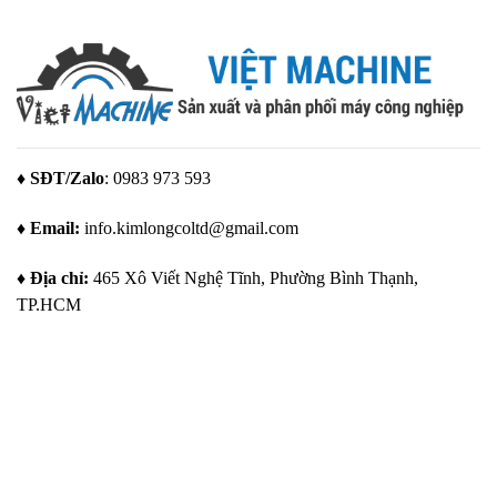
bình
mọi
các
tiến
luận
nhu
yếu
tự
ở
cầu
tố
động
Mâm
quan
hóa
cặp
trọng
nâng
gá
để
tầm
hàn:
tạo
chất
công
ra
lượng
cụ
giải
và
giữ,
pháp
năng
xoay
gá
suất
tròn
đặt
trong
hoàn
♦ SĐT/Zalo
: 0983 973 593
tối
sản
hảo
ưu
xuất
cho
hiện
các
♦ Email:
info.kimlongcoltd@gmail.com
đại
chi
tiết
hàn
hình
♦ Địa chỉ:
465 Xô Viết Nghệ Tĩnh, Phường Bình Thạnh,
trụ
TP.HCM