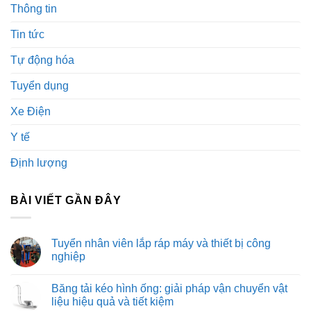
Thông tin
Tin tức
Tự động hóa
Tuyển dụng
Xe Điện
Y tế
Định lượng
BÀI VIẾT GẦN ĐÂY
Tuyển nhân viên lắp ráp máy và thiết bị công
nghiệp
Không
có
Băng tải kéo hình ống: giải pháp vận chuyển vật
bình
luận
liệu hiệu quả và tiết kiệm
ở