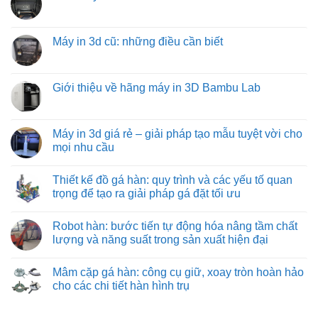
vít
luận
hiệu
vận
Không
từ
ở
quả
chuyển
có
việt
Các
hàng
bình
machine:
loại
hóa
luận
Máy in 3d cũ: những điều cần biết
giải
đồ
tối
ở
pháp
gá
ưu
Mua
Không
vận
trên
từ
máy
có
chuyển
máy
việt
in
bình
vật
phay:
machine
3d
luận
Giới thiệu về hãng máy in 3D Bambu Lab
liệu
công
khổ
ở
hiệu
nghệ
lớn
Máy
Không
quả
gá
ở
in
có
nhất
đặt
đâu?
3d
bình
cho
chuyên
cũ:
luận
Máy in 3d giá rẻ – giải pháp tạo mẫu tuyệt vời cho
công
sâu
những
ở
nghiệp
đảm
mọi nhu cầu
điều
Giới
nặng
bảo
cần
thiệu
và
từng
Không
biết
về
nhẹ
đường
có
hãng
Thiết kế đồ gá hàn: quy trình và các yếu tố quan
cắt
bình
máy
chuẩn
luận
trọng để tạo ra giải pháp gá đặt tối ưu
in
xác
ở
3D
Máy
Không
Bambu
in
có
Lab
Robot hàn: bước tiến tự động hóa nâng tầm chất
3d
bình
giá
luận
lượng và năng suất trong sản xuất hiện đại
rẻ
ở
–
Thiết
Không
giải
kế
có
Mâm cặp gá hàn: công cụ giữ, xoay tròn hoàn hảo
pháp
đồ
bình
tạo
gá
luận
cho các chi tiết hàn hình trụ
mẫu
hàn:
ở
tuyệt
quy
Robot
Không
vời
trình
hàn:
có
cho
và
bước