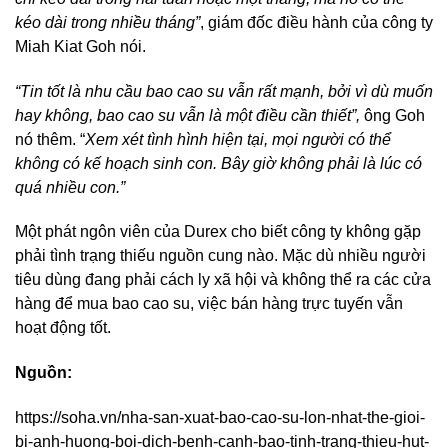
kéo dài trong nhiều tháng”
, giám đốc điều hành của công ty
Miah Kiat Goh nói.
“Tin tốt là nhu cầu bao cao su vẫn rất mạnh, bởi vì dù muốn
hay không, bao cao su vẫn là một điều cần thiết”,
ông Goh
nó thêm. “
Xem xét tình hình hiện tại, mọi người có thể
không có kế hoạch sinh con. Bây giờ không phải là lúc có
quá nhiều con.”
Một phát ngôn viên của Durex cho biết công ty không gặp
phải tình trạng thiếu nguồn cung nào. Mặc dù nhiều người
tiêu dùng đang phải cách ly xã hội và không thể ra các cửa
hàng để mua bao cao su, việc bán hàng trực tuyến vẫn
hoạt động tốt.
Nguồn:
https://soha.vn/nha-san-xuat-bao-cao-su-lon-nhat-the-gioi-
bi-anh-huong-boi-dich-benh-canh-bao-tinh-trang-thieu-hut-