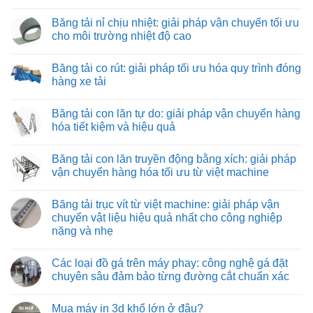
Tuyển
Không
nhân
có
Băng tải nỉ chịu nhiệt: giải pháp vận chuyển tối ưu
viên
bình
lắp
luận
cho môi trường nhiệt độ cao
ráp
ở
máy
Băng
Không
và
tải
có
Băng tải co rút: giải pháp tối ưu hóa quy trình đóng
thiết
kéo
bình
bị
hình
luận
hàng xe tải
công
ống:
ở
nghiệp
giải
Băng
Không
pháp
tải
có
Băng tải con lăn tự do: giải pháp vận chuyển hàng
vận
nỉ
bình
chuyển
chịu
luận
hóa tiết kiệm và hiệu quả
vật
nhiệt:
ở
liệu
giải
Băng
Không
hiệu
pháp
tải
có
Băng tải con lăn truyền động bằng xích: giải pháp
quả
vận
co
bình
và
chuyển
rút:
luận
vận chuyển hàng hóa tối ưu từ việt machine
tiết
tối
giải
ở
kiệm
ưu
pháp
Băng
Không
cho
tối
tải
có
Băng tải trục vít từ việt machine: giải pháp vận
môi
ưu
con
bình
trường
hóa
lăn
luận
chuyển vật liệu hiệu quả nhất cho công nghiệp
nhiệt
quy
tự
ở
nặng và nhẹ
độ
trình
do:
Băng
cao
đóng
giải
tải
Không
hàng
pháp
con
có
xe
vận
lăn
Các loại đồ gá trên máy phay: công nghệ gá đặt
bình
tải
chuyển
truyền
luận
chuyên sâu đảm bảo từng đường cắt chuẩn xác
hàng
động
ở
hóa
bằng
Băng
Không
tiết
xích:
tải
có
kiệm
giải
Mua máy in 3d khổ lớn ở đâu?
trục
bình
và
pháp