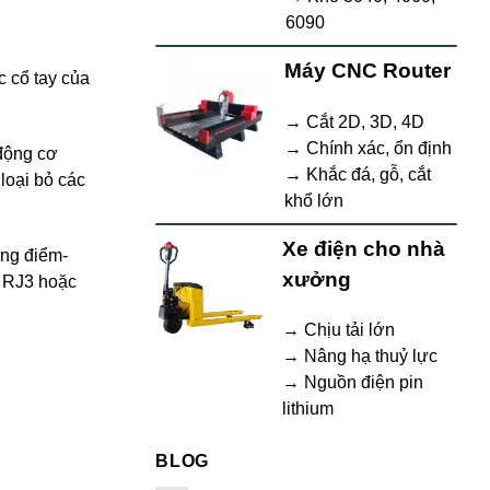
6090
Máy CNC Router
c cổ tay của
→ Cắt 2D, 3D, 4D
→ Chính xác, ổn định
 động cơ
→ Khắc đá, gỗ, cắt
 loại bỏ các
khổ lớn
Xe điện cho nhà
ộng điểm-
xưởng
n RJ3 hoặc
→ Chịu tải lớn
→ Nâng hạ thuỷ lực
→ Nguồn điện pin
lithium
BLOG