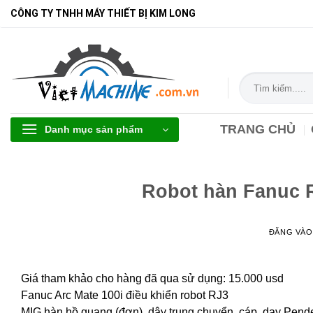
Bỏ
CÔNG TY TNHH MÁY THIẾT BỊ KIM LONG
qua
nội
dung
Tìm
kiếm:
TRANG CHỦ
Danh mục sản phẩm
Robot hàn Fanuc R
ĐĂNG VÀ
Giá tham khảo cho hàng đã qua sử dụng: 15.000 usd
Fanuc Arc Mate 100i điều khiển robot RJ3
MIG hàn hồ quang (đơn), dây trung chuyển, cáp, dạy Penden