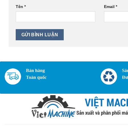
Tên
*
Email
*
Bán hàng
Sả
Toàn quốc
Đư