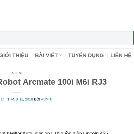
GIỚI THIỆU
BÀI VIẾT
TUYỂN DỤNG
LIÊN HỆ
STEM
obot Arcmate 100i M6i RJ3
O
14 THÁNG 11, 2018
BỞI
ADMIN
t &Miller Auto invision II / Nguồn điện Lincoln 455