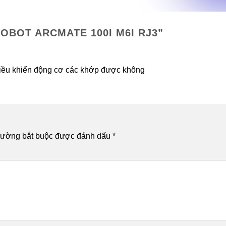
OBOT ARCMATE 100I M6I RJ3
”
điều khiển động cơ các khớp được không
rường bắt buộc được đánh dấu
*