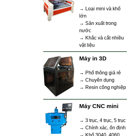
→ Loại mini và khổ
lớn
→ Sản xuất trong
nước
→ Khắc và cắt nhiều
vật liệu
Máy in 3D
→ Phổ thông giá rẻ
→ Chuyên dụng
→ Resin công nghiệp
Máy CNC mini
→ 3 trục, 4 trục, 5 trục
→ Chính xác, ổn định
→ Khổ 3040, 4060,