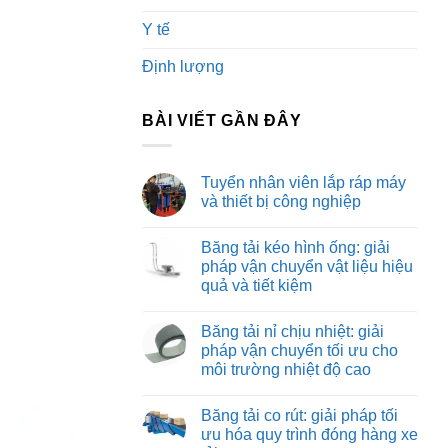
Y tế
Định lượng
BÀI VIẾT GẦN ĐÂY
Tuyển nhân viên lắp ráp máy
và thiết bị công nghiệp
Không
có
Băng tải kéo hình ống: giải
bình
luận
pháp vận chuyển vật liệu hiệu
ở
quả và tiết kiệm
Tuyển
nhân
Không
viên
có
lắp
Băng tải nỉ chịu nhiệt: giải
bình
ráp
luận
pháp vận chuyển tối ưu cho
máy
ở
và
môi trường nhiệt độ cao
Băng
thiết
tải
bị
Không
kéo
công
có
hình
Băng tải co rút: giải pháp tối
nghiệp
bình
ống:
luận
ưu hóa quy trình đóng hàng xe
giải
ở
pháp