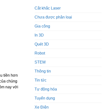
Cắt khắc Laser
Chưa được phân loại
Gia công
In 3D
Quét 3D
Robot
STEM
Thông tin
u tiền hơn
Tin tức
 của chúng
hôm nay với
Tự động hóa
Tuyển dụng
Xe Điện