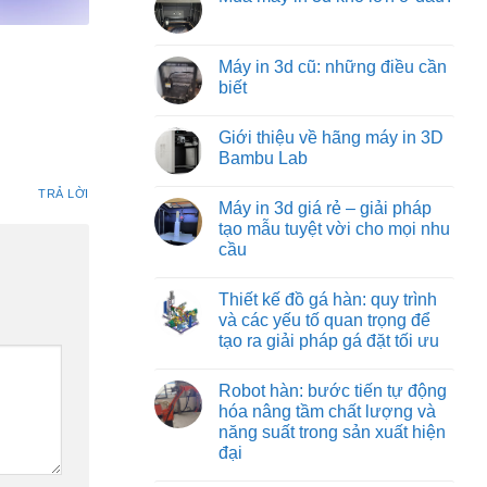
machine:
luận
tối
Không
ở
giải
ưu
có
Các
pháp
từ
bình
loại
vận
việt
luận
Máy in 3d cũ: những điều cần
đồ
chuyển
machine
ở
gá
vật
biết
Mua
trên
liệu
máy
máy
hiệu
Không
in
phay:
quả
có
3d
Giới thiệu về hãng máy in 3D
công
nhất
bình
khổ
nghệ
cho
luận
Bambu Lab
lớn
gá
ở
công
ở
đặt
Máy
nghiệp
Không
đâu?
chuyên
in
TRẢ LỜI
nặng
có
Máy in 3d giá rẻ – giải pháp
sâu
3d
và
bình
đảm
cũ:
nhẹ
luận
tạo mẫu tuyệt vời cho mọi nhu
bảo
những
ở
cầu
từng
điều
Giới
đường
cần
thiệu
Không
cắt
biết
về
có
chuẩn
hãng
Thiết kế đồ gá hàn: quy trình
bình
xác
máy
luận
và các yếu tố quan trọng để
in
ở
3D
tạo ra giải pháp gá đặt tối ưu
Máy
Bambu
in
Lab
Không
3d
có
giá
Robot hàn: bước tiến tự động
bình
rẻ
luận
hóa nâng tầm chất lượng và
–
ở
giải
năng suất trong sản xuất hiện
Thiết
pháp
kế
đại
tạo
đồ
mẫu
gá
Không
tuyệt