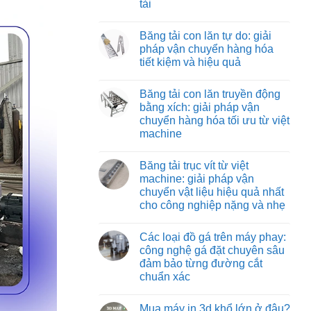
tải
Băng
vận
tải
chuyển
Không
nỉ
vật
có
chịu
Băng tải con lăn tự do: giải
liệu
bình
nhiệt:
hiệu
luận
pháp vận chuyển hàng hóa
giải
ở
quả
pháp
tiết kiệm và hiệu quả
Băng
và
vận
tải
tiết
chuyển
Không
co
kiệm
tối
có
rút:
Băng tải con lăn truyền động
ưu
bình
giải
cho
luận
bằng xích: giải pháp vận
pháp
ở
môi
tối
chuyển hàng hóa tối ưu từ việt
Băng
trường
ưu
tải
nhiệt
machine
hóa
con
độ
quy
lăn
Không
cao
trình
tự
có
đóng
Băng tải trục vít từ việt
do:
bình
hàng
giải
luận
machine: giải pháp vận
xe
ở
pháp
tải
chuyển vật liệu hiệu quả nhất
Băng
vận
tải
chuyển
cho công nghiệp nặng và nhẹ
con
hàng
lăn
Không
hóa
truyền
có
tiết
Các loại đồ gá trên máy phay:
động
bình
kiệm
bằng
luận
và
công nghệ gá đặt chuyên sâu
ở
xích:
hiệu
đảm bảo từng đường cắt
Băng
giải
quả
tải
pháp
chuẩn xác
trục
vận
vít
Không
chuyển
từ
có
hàng
Mua máy in 3d khổ lớn ở đâu?
việt
bình
hóa