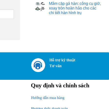
hàn:
có
vời
Mâm cặp gá hàn: công cụ giữ,
quy
bình
cho
trình
luận
xoay tròn hoàn hảo cho các
mọi
ở
và
nhu
chi tiết hàn hình trụ
Robot
các
cầu
hàn:
yếu
Không
bước
tố
có
tiến
quan
bình
tự
trọng
luận
động
để
ở
hóa
tạo
Mâm
nâng
ra
cặp
tầm
giải
gá
chất
pháp
hàn:
lượng
gá
công
và
đặt
cụ
năng
tối
giữ,
suất
ưu
xoay
trong
tròn
Hỗ trợ kỹ thuật
sản
hoàn
xuất
hảo
Tư vấn
hiện
cho
đại
các
chi
tiết
hàn
Quy định và chính sách
hình
trụ
Hướng dẫn mua hàng
Phương thức thanh toán