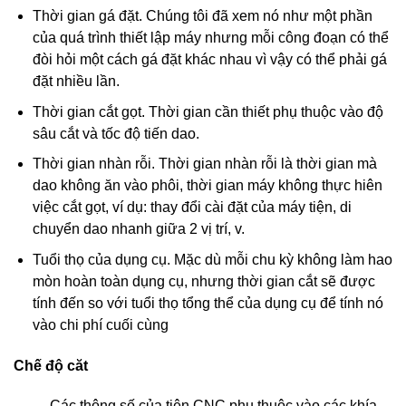
Thời gian gá đặt. Chúng tôi đã xem nó như một phần
của quá trình thiết lập máy nhưng mỗi công đoạn có thể
đòi hỏi một cách gá đặt khác nhau vì vậy có thể phải gá
đặt nhiều lần.
Thời gian cắt gọt. Thời gian cần thiết phụ thuộc vào độ
sâu cắt và tốc độ tiến dao.
Thời gian nhàn rỗi. Thời gian nhàn rỗi là thời gian mà
dao không ăn vào phôi, thời gian máy không thực hiên
việc cắt gọt, ví dụ: thay đổi cài đặt của máy tiện, di
chuyển dao nhanh giữa 2 vị trí, v.
Tuổi thọ của dụng cụ. Mặc dù mỗi chu kỳ không làm hao
mòn hoàn toàn dụng cụ, nhưng thời gian cắt sẽ được
tính đến so với tuổi thọ tổng thể của dụng cụ để tính nó
vào chi phí cuối cùng
Chế độ căt
Các thông số của tiện CNC phụ thuộc vào các khía