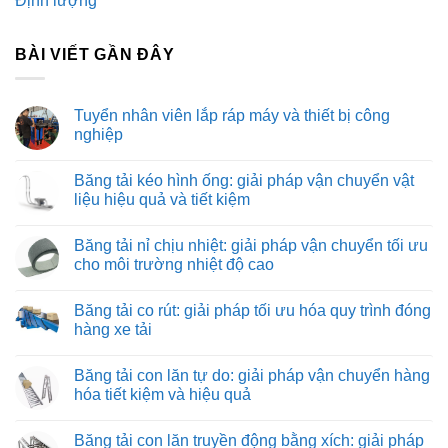
Định lượng
BÀI VIẾT GẦN ĐÂY
Tuyển nhân viên lắp ráp máy và thiết bị công
nghiệp
Không
có
Băng tải kéo hình ống: giải pháp vận chuyển vật
bình
luận
liệu hiệu quả và tiết kiệm
ở
Tuyển
Không
nhân
có
Băng tải nỉ chịu nhiệt: giải pháp vận chuyển tối ưu
viên
bình
lắp
luận
cho môi trường nhiệt độ cao
ráp
ở
máy
Băng
Không
và
tải
có
Băng tải co rút: giải pháp tối ưu hóa quy trình đóng
thiết
kéo
bình
bị
hình
luận
hàng xe tải
công
ống:
ở
nghiệp
giải
Băng
Không
pháp
tải
có
Băng tải con lăn tự do: giải pháp vận chuyển hàng
vận
nỉ
bình
chuyển
chịu
luận
hóa tiết kiệm và hiệu quả
vật
nhiệt:
ở
liệu
giải
Băng
Không
hiệu
pháp
tải
có
Băng tải con lăn truyền động bằng xích: giải pháp
quả
vận
co
bình