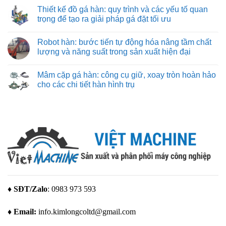
nhẹ
đường
có
hãng
Thiết kế đồ gá hàn: quy trình và các yếu tố quan
cắt
bình
máy
chuẩn
luận
trọng để tạo ra giải pháp gá đặt tối ưu
in
xác
ở
3D
Máy
Không
Bambu
in
có
Lab
Robot hàn: bước tiến tự động hóa nâng tầm chất
3d
bình
giá
luận
lượng và năng suất trong sản xuất hiện đại
rẻ
ở
–
Thiết
Không
giải
kế
có
Mâm cặp gá hàn: công cụ giữ, xoay tròn hoàn hảo
pháp
đồ
bình
tạo
gá
luận
cho các chi tiết hàn hình trụ
mẫu
hàn:
ở
tuyệt
quy
Robot
Không
vời
trình
hàn:
có
cho
và
bước
bình
mọi
các
tiến
luận
nhu
yếu
tự
ở
cầu
tố
động
Mâm
quan
hóa
cặp
trọng
nâng
gá
để
tầm
hàn:
tạo
chất
công
ra
lượng
cụ
giải
và
giữ,
pháp
năng
xoay
gá
suất
tròn
đặt
trong
hoàn
♦ SĐT/Zalo
: 0983 973 593
tối
sản
hảo
ưu
xuất
cho
hiện
các
♦ Email:
info.kimlongcoltd@gmail.com
đại
chi
tiết
hàn