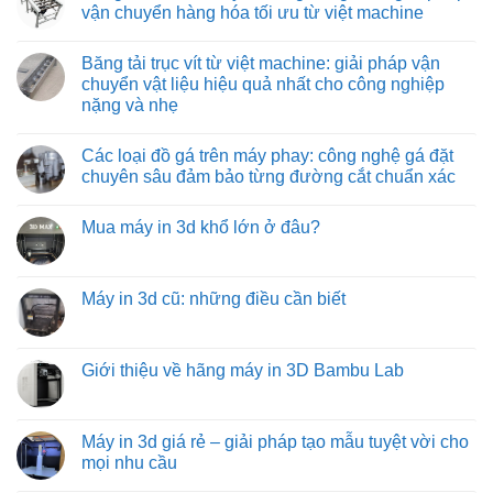
và
chuyển
rút:
luận
vận chuyển hàng hóa tối ưu từ việt machine
tiết
tối
giải
ở
kiệm
ưu
pháp
Băng
Không
cho
tối
tải
có
Băng tải trục vít từ việt machine: giải pháp vận
môi
ưu
con
bình
trường
hóa
lăn
luận
chuyển vật liệu hiệu quả nhất cho công nghiệp
nhiệt
quy
tự
ở
nặng và nhẹ
độ
trình
do:
Băng
cao
đóng
giải
tải
Không
hàng
pháp
con
có
xe
vận
lăn
Các loại đồ gá trên máy phay: công nghệ gá đặt
bình
tải
chuyển
truyền
luận
chuyên sâu đảm bảo từng đường cắt chuẩn xác
hàng
động
ở
hóa
bằng
Băng
Không
tiết
xích:
tải
có
kiệm
giải
Mua máy in 3d khổ lớn ở đâu?
trục
bình
và
pháp
vít
luận
hiệu
vận
Không
từ
ở
quả
chuyển
có
việt
Các
hàng
bình
machine:
loại
hóa
luận
Máy in 3d cũ: những điều cần biết
giải
đồ
tối
ở
pháp
gá
ưu
Mua
Không
vận
trên
từ
máy
có
chuyển
máy
việt
in
bình
vật
phay:
machine
3d
luận
Giới thiệu về hãng máy in 3D Bambu Lab
liệu
công
khổ
ở
hiệu
nghệ
lớn
Máy
Không
quả
gá
ở
in
có
nhất
đặt
đâu?
3d
bình
cho
chuyên
cũ:
luận
Máy in 3d giá rẻ – giải pháp tạo mẫu tuyệt vời cho
công
sâu
những
ở
nghiệp
đảm
mọi nhu cầu
điều
Giới
nặng
bảo
cần
thiệu
và
từng
Không
biết
về