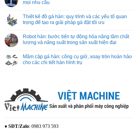
nghiệp
đảm
mọi nhu cầu
điều
Giới
nặng
bảo
cần
thiệu
và
từng
Không
biết
về
nhẹ
đường
có
hãng
Thiết kế đồ gá hàn: quy trình và các yếu tố quan
cắt
bình
máy
chuẩn
luận
trọng để tạo ra giải pháp gá đặt tối ưu
in
xác
ở
3D
Máy
Không
Bambu
in
có
Lab
Robot hàn: bước tiến tự động hóa nâng tầm chất
3d
bình
giá
luận
lượng và năng suất trong sản xuất hiện đại
rẻ
ở
–
Thiết
Không
giải
kế
có
Mâm cặp gá hàn: công cụ giữ, xoay tròn hoàn hảo
pháp
đồ
bình
tạo
gá
luận
cho các chi tiết hàn hình trụ
mẫu
hàn:
ở
tuyệt
quy
Robot
Không
vời
trình
hàn:
có
cho
và
bước
bình
mọi
các
tiến
luận
nhu
yếu
tự
ở
cầu
tố
động
Mâm
quan
hóa
cặp
trọng
nâng
gá
để
tầm
hàn:
tạo
chất
công
ra
lượng
cụ
giải
và
giữ,
pháp
năng
xoay
gá
suất
tròn
đặt
trong
hoàn
♦ SĐT/Zalo
: 0983 973 593
tối
sản
hảo
ưu
xuất
cho
hiện
các