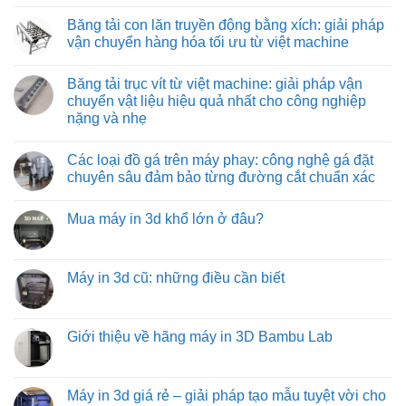
liệu
giải
Băng
Không
hiệu
pháp
tải
có
Băng tải con lăn truyền động bằng xích: giải pháp
quả
vận
co
bình
và
chuyển
rút:
luận
vận chuyển hàng hóa tối ưu từ việt machine
tiết
tối
giải
ở
kiệm
ưu
pháp
Băng
Không
cho
tối
tải
có
Băng tải trục vít từ việt machine: giải pháp vận
môi
ưu
con
bình
trường
hóa
lăn
luận
chuyển vật liệu hiệu quả nhất cho công nghiệp
nhiệt
quy
tự
ở
nặng và nhẹ
độ
trình
do:
Băng
cao
đóng
giải
tải
Không
hàng
pháp
con
có
xe
vận
lăn
Các loại đồ gá trên máy phay: công nghệ gá đặt
bình
tải
chuyển
truyền
luận
chuyên sâu đảm bảo từng đường cắt chuẩn xác
hàng
động
ở
hóa
bằng
Băng
Không
tiết
xích:
tải
có
kiệm
giải
Mua máy in 3d khổ lớn ở đâu?
trục
bình
và
pháp
vít
luận
hiệu
vận
Không
từ
ở
quả
chuyển
có
việt
Các
hàng
bình
machine:
loại
hóa
luận
Máy in 3d cũ: những điều cần biết
giải
đồ
tối
ở
pháp
gá
ưu
Mua
Không
vận
trên
từ
máy
có
chuyển
máy
việt
in
bình
vật
phay:
machine
3d
luận
Giới thiệu về hãng máy in 3D Bambu Lab
liệu
công
khổ
ở
hiệu
nghệ
lớn
Máy
Không
quả
gá
ở
in
có
nhất
đặt
đâu?
3d
bình
cho
chuyên
cũ:
luận
Máy in 3d giá rẻ – giải pháp tạo mẫu tuyệt vời cho
công
sâu
những
ở