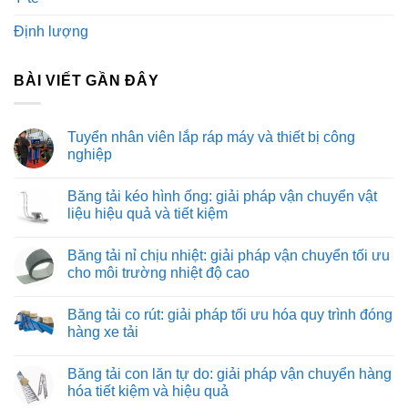
Định lượng
BÀI VIẾT GẦN ĐÂY
Tuyển nhân viên lắp ráp máy và thiết bị công
nghiệp
Không
có
Băng tải kéo hình ống: giải pháp vận chuyển vật
bình
luận
liệu hiệu quả và tiết kiệm
ở
Tuyển
Không
nhân
có
Băng tải nỉ chịu nhiệt: giải pháp vận chuyển tối ưu
viên
bình
lắp
luận
cho môi trường nhiệt độ cao
ráp
ở
máy
Băng
Không
và
tải
có
Băng tải co rút: giải pháp tối ưu hóa quy trình đóng
thiết
kéo
bình
bị
hình
luận
hàng xe tải
công
ống:
ở
nghiệp
giải
Băng
Không
pháp
tải
có
Băng tải con lăn tự do: giải pháp vận chuyển hàng
vận
nỉ
bình
chuyển
chịu
luận
hóa tiết kiệm và hiệu quả
vật
nhiệt:
ở