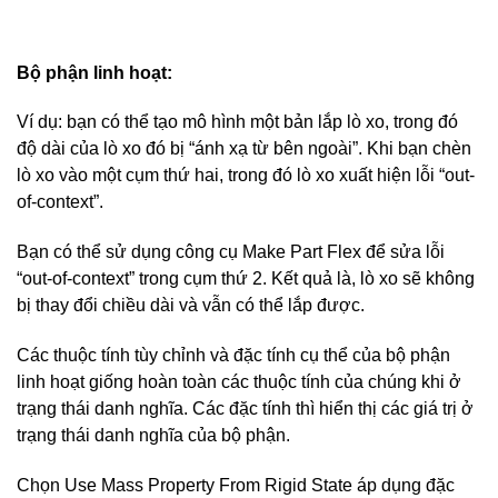
Bộ phận linh hoạt:
Ví dụ: bạn có thể tạo mô hình một bản lắp lò xo, trong đó
độ dài của lò xo đó bị “ánh xạ từ bên ngoài”. Khi bạn chèn
lò xo vào một cụm thứ hai, trong đó lò xo xuất hiện lỗi “out-
of-context”.
Bạn có thể sử dụng công cụ Make Part Flex để sửa lỗi
“out-of-context” trong cụm thứ 2. Kết quả là, lò xo sẽ không
bị thay đổi chiều dài và vẫn có thể lắp được.
Các thuộc tính tùy chỉnh và đặc tính cụ thể của bộ phận
linh hoạt giống hoàn toàn các thuộc tính của chúng khi ở
trạng thái danh nghĩa. Các đặc tính thì hiển thị các giá trị ở
trạng thái danh nghĩa của bộ phận.
Chọn Use Mass Property From Rigid State áp dụng đặc