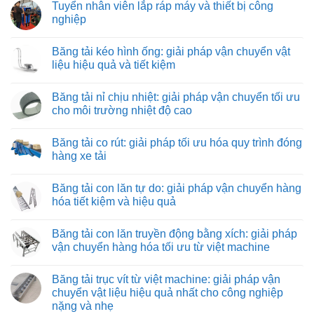
Tuyển nhân viên lắp ráp máy và thiết bị công
nghiệp
Không
có
Băng tải kéo hình ống: giải pháp vận chuyển vật
bình
luận
liệu hiệu quả và tiết kiệm
ở
Tuyển
Không
nhân
có
Băng tải nỉ chịu nhiệt: giải pháp vận chuyển tối ưu
viên
bình
lắp
luận
cho môi trường nhiệt độ cao
ráp
ở
máy
Băng
Không
và
tải
có
Băng tải co rút: giải pháp tối ưu hóa quy trình đóng
thiết
kéo
bình
bị
hình
luận
hàng xe tải
công
ống:
ở
nghiệp
giải
Băng
Không
pháp
tải
có
Băng tải con lăn tự do: giải pháp vận chuyển hàng
vận
nỉ
bình
chuyển
chịu
luận
hóa tiết kiệm và hiệu quả
vật
nhiệt:
ở
liệu
giải
Băng
Không
hiệu
pháp
tải
có
Băng tải con lăn truyền động bằng xích: giải pháp
quả
vận
co
bình
và
chuyển
rút:
luận
vận chuyển hàng hóa tối ưu từ việt machine
tiết
tối
giải
ở
kiệm
ưu
pháp
Băng
Không
cho
tối
tải
có
Băng tải trục vít từ việt machine: giải pháp vận
môi
ưu
con
bình
trường
hóa
lăn
luận
chuyển vật liệu hiệu quả nhất cho công nghiệp
nhiệt
quy
tự
ở
nặng và nhẹ
độ
trình
do:
Băng