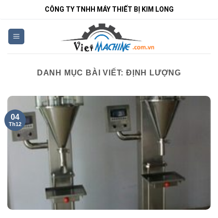
Bỏ
CÔNG TY TNHH MÁY THIẾT BỊ KIM LONG
qua
nội
dung
DANH MỤC BÀI VIẾT:
ĐỊNH LƯỢNG
04
Th12