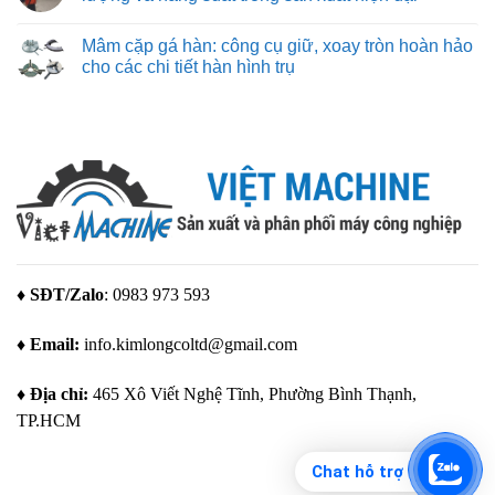
rẻ
ở
–
Thiết
Không
giải
kế
có
Mâm cặp gá hàn: công cụ giữ, xoay tròn hoàn hảo
pháp
đồ
bình
tạo
gá
luận
cho các chi tiết hàn hình trụ
mẫu
hàn:
ở
tuyệt
quy
Robot
Không
vời
trình
hàn:
có
cho
và
bước
bình
mọi
các
tiến
luận
nhu
yếu
tự
ở
cầu
tố
động
Mâm
quan
hóa
cặp
trọng
nâng
gá
để
tầm
hàn:
tạo
chất
công
ra
lượng
cụ
giải
và
giữ,
pháp
năng
xoay
gá
suất
tròn
đặt
trong
hoàn
♦ SĐT/Zalo
: 0983 973 593
tối
sản
hảo
ưu
xuất
cho
hiện
các
♦ Email:
info.kimlongcoltd@gmail.com
đại
chi
tiết
hàn
hình
♦ Địa chỉ:
465 Xô Viết Nghệ Tĩnh, Phường Bình Thạnh,
trụ
TP.HCM
Chat hỗ trợ