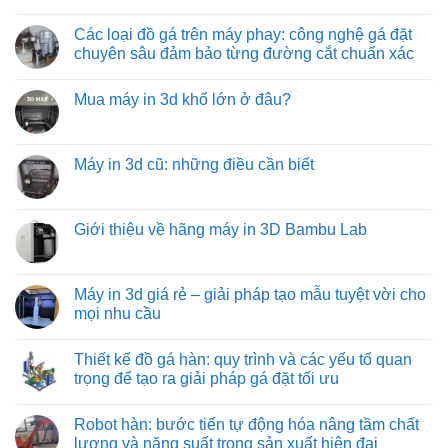
cao
đóng
giải
tải
Không
hàng
pháp
con
có
xe
vận
lăn
Các loại đồ gá trên máy phay: công nghệ gá đặt
bình
tải
chuyển
truyền
luận
chuyên sâu đảm bảo từng đường cắt chuẩn xác
hàng
động
ở
hóa
bằng
Băng
Không
tiết
xích:
tải
có
kiệm
giải
Mua máy in 3d khổ lớn ở đâu?
trục
bình
và
pháp
vít
luận
hiệu
vận
Không
từ
ở
quả
chuyển
có
việt
Các
hàng
bình
machine:
loại
hóa
luận
Máy in 3d cũ: những điều cần biết
giải
đồ
tối
ở
pháp
gá
ưu
Mua
Không
vận
trên
từ
máy
có
chuyển
máy
việt
in
bình
vật
phay:
machine
3d
luận
Giới thiệu về hãng máy in 3D Bambu Lab
liệu
công
khổ
ở
hiệu
nghệ
lớn
Máy
Không
quả
gá
ở
in
có
nhất
đặt
đâu?
3d
bình
cho
chuyên
cũ:
luận
Máy in 3d giá rẻ – giải pháp tạo mẫu tuyệt vời cho
công
sâu
những
ở
nghiệp
đảm
mọi nhu cầu
điều
Giới
nặng
bảo
cần
thiệu
và
từng
Không
biết
về
nhẹ
đường
có
hãng
Thiết kế đồ gá hàn: quy trình và các yếu tố quan
cắt
bình
máy
chuẩn
luận
trọng để tạo ra giải pháp gá đặt tối ưu
in
xác
ở
3D
Máy
Không
Bambu
in
có
Lab
Robot hàn: bước tiến tự động hóa nâng tầm chất
3d
bình
giá
luận
lượng và năng suất trong sản xuất hiện đại