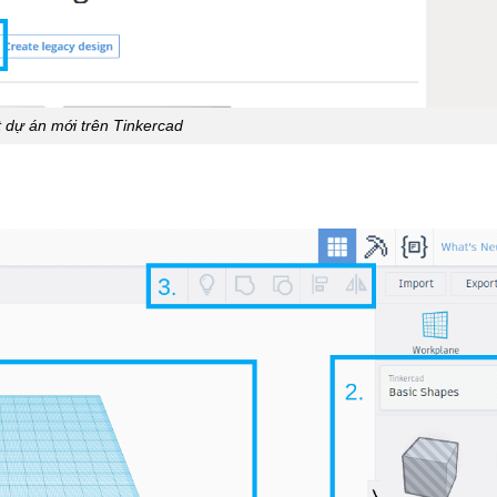
 dự án mới trên Tinkercad