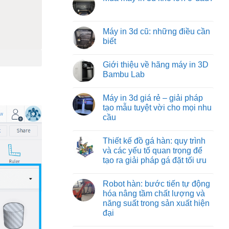
machine:
luận
tối
Không
ở
giải
ưu
có
Các
pháp
từ
bình
loại
vận
việt
luận
Máy in 3d cũ: những điều cần
đồ
chuyển
machine
ở
gá
vật
biết
Mua
trên
liệu
máy
máy
hiệu
Không
in
phay:
quả
có
3d
Giới thiệu về hãng máy in 3D
công
nhất
bình
khổ
nghệ
cho
luận
Bambu Lab
lớn
gá
ở
công
ở
đặt
Máy
nghiệp
Không
đâu?
chuyên
in
nặng
có
Máy in 3d giá rẻ – giải pháp
sâu
3d
và
bình
đảm
cũ:
nhẹ
luận
tạo mẫu tuyệt vời cho mọi nhu
bảo
những
ở
cầu
từng
điều
Giới
đường
cần
thiệu
Không
cắt
biết
về
có
chuẩn
hãng
Thiết kế đồ gá hàn: quy trình
bình
xác
máy
luận
và các yếu tố quan trọng để
in
ở
3D
tạo ra giải pháp gá đặt tối ưu
Máy
Bambu
in
Lab
Không
3d
có
giá
Robot hàn: bước tiến tự động
bình
rẻ
luận
hóa nâng tầm chất lượng và
–
ở
giải
năng suất trong sản xuất hiện
Thiết
pháp
kế
đại
tạo
đồ
mẫu
gá
Không
tuyệt