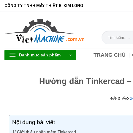
Bỏ
CÔNG TY TNHH MÁY THIẾT BỊ KIM LONG
qua
nội
dung
Tìm
kiếm:
TRANG CHỦ
Danh mục sản phẩm
Hướng dẫn Tinkercad –
ĐĂNG VÀO
2
Nội dung bài viết
1/ Giới thiệu phần mềm Tinkercad