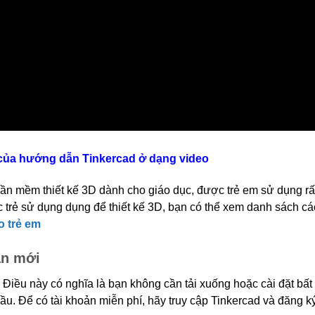
của hướng dẫn Tinkercad ở dạng video
ần mềm thiết kế 3D dành cho giáo dục, được trẻ em sử dụng rấ
trẻ sử dụng dụng để thiết kế 3D, bạn có thể xem danh sách c
o trẻ em
án mới
. Điều này có nghĩa là bạn không cần tải xuống hoặc cài đặt bất
ầu. Để có tài khoản miễn phí, hãy truy cập Tinkercad và đăng ký