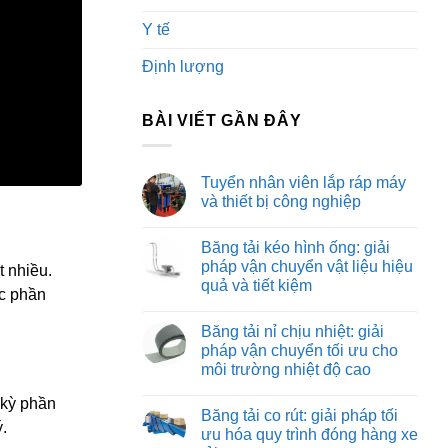
Y tế
Định lượng
BÀI VIẾT GẦN ĐÂY
Tuyển nhân viên lắp ráp máy
và thiết bị công nghiệp
Không
có
Băng tải kéo hình ống: giải
bình
luận
pháp vận chuyển vật liệu hiệu
t nhiều.
ở
quả và tiết kiệm
Tuyển
ác phần
nhân
Không
viên
có
lắp
Băng tải nỉ chịu nhiệt: giải
bình
ráp
luận
pháp vận chuyển tối ưu cho
máy
ở
và
môi trường nhiệt độ cao
Băng
thiết
tải
bị
Không
kéo
 kỳ phần
công
có
hình
Băng tải co rút: giải pháp tối
nghiệp
bình
ống:
.
luận
ưu hóa quy trình đóng hàng xe
giải
ở
pháp