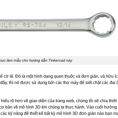
 thực làm mẫu cho hướng dẫn Tinkercad này
ế cờ lê. Đó là một hình dạng quen thuộc và đơn giản, và hữu íc
ây, thì nó được sử dụng bởi các thợ máy để siết chặt các đai 
iểu rõ hơn về giao diện của trang web, chúng tôi sẽ chia thiết
ơ bản về mô hình 3D khi chúng ta thực hành. Vào cuối hướng
ó các kỹ năng để thiết kế bất kỳ mô hình 3D đơn giản nào bạn m