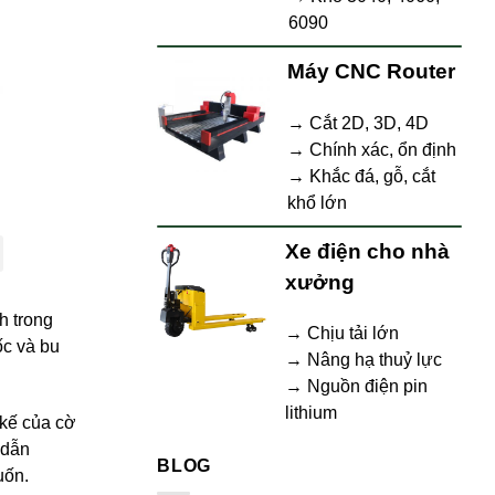
6090
Máy CNC Router
→ Cắt 2D, 3D, 4D
→ Chính xác, ổn định
→ Khắc đá, gỗ, cắt
khổ lớn
Xe điện cho nhà
xưởng
h trong
→ Chịu tải lớn
ốc và bu
→ Nâng hạ thuỷ lực
→ Nguồn điện pin
lithium
 kế của cờ
 dẫn
BLOG
uốn.