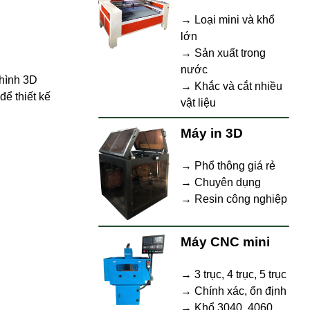
→ Loại mini và khổ
lớn
→ Sản xuất trong
nước
 hình 3D
→ Khắc và cắt nhiều
để thiết kế
vật liệu
Máy in 3D
→ Phổ thông giá rẻ
→ Chuyên dụng
→ Resin công nghiệp
Máy CNC mini
→ 3 trục, 4 trục, 5 trục
→ Chính xác, ổn định
→ Khổ 3040, 4060,