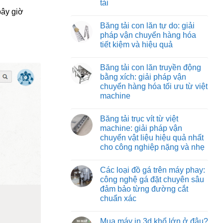
tải
Băng
vận
tải
bây giờ
chuyển
Không
nỉ
vật
có
chịu
Băng tải con lăn tự do: giải
liệu
bình
nhiệt:
hiệu
luận
pháp vận chuyển hàng hóa
giải
ở
quả
pháp
tiết kiệm và hiệu quả
Băng
và
vận
tải
tiết
chuyển
Không
co
kiệm
tối
có
rút:
Băng tải con lăn truyền động
ưu
bình
giải
cho
luận
bằng xích: giải pháp vận
pháp
ở
môi
tối
chuyển hàng hóa tối ưu từ việt
Băng
trường
ưu
tải
nhiệt
machine
hóa
con
độ
quy
lăn
Không
cao
trình
tự
có
đóng
Băng tải trục vít từ việt
do:
bình
hàng
giải
luận
machine: giải pháp vận
xe
ở
pháp
tải
chuyển vật liệu hiệu quả nhất
Băng
vận
tải
chuyển
cho công nghiệp nặng và nhẹ
con
hàng
lăn
Không
hóa
truyền
có
tiết
Các loại đồ gá trên máy phay:
động
bình
kiệm
bằng
luận
và
công nghệ gá đặt chuyên sâu
ở
xích:
hiệu
đảm bảo từng đường cắt
Băng
giải
quả
tải
pháp
chuẩn xác
trục
vận
vít
Không
chuyển
từ
có
hàng
Mua máy in 3d khổ lớn ở đâu?
việt
bình
hóa