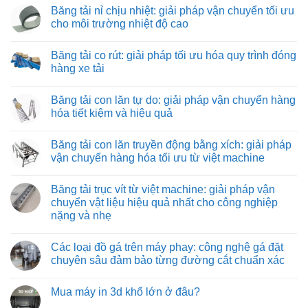
nhân
có
Băng tải nỉ chịu nhiệt: giải pháp vận chuyển tối ưu
viên
bình
lắp
luận
cho môi trường nhiệt độ cao
ráp
ở
máy
Băng
Không
và
tải
có
Băng tải co rút: giải pháp tối ưu hóa quy trình đóng
thiết
kéo
bình
bị
hình
luận
hàng xe tải
công
ống:
ở
nghiệp
giải
Băng
Không
pháp
tải
có
Băng tải con lăn tự do: giải pháp vận chuyển hàng
vận
nỉ
bình
chuyển
chịu
luận
hóa tiết kiệm và hiệu quả
vật
nhiệt:
ở
liệu
giải
Băng
Không
hiệu
pháp
tải
có
Băng tải con lăn truyền động bằng xích: giải pháp
quả
vận
co
bình
và
chuyển
rút:
luận
vận chuyển hàng hóa tối ưu từ việt machine
tiết
tối
giải
ở
kiệm
ưu
pháp
Băng
Không
cho
tối
tải
có
Băng tải trục vít từ việt machine: giải pháp vận
môi
ưu
con
bình
trường
hóa
lăn
luận
chuyển vật liệu hiệu quả nhất cho công nghiệp
nhiệt
quy
tự
ở
nặng và nhẹ
độ
trình
do:
Băng
cao
đóng
giải
tải
Không
hàng
pháp
con
có
xe
vận
lăn
Các loại đồ gá trên máy phay: công nghệ gá đặt
bình
tải
chuyển
truyền
luận
chuyên sâu đảm bảo từng đường cắt chuẩn xác
hàng
động
ở
hóa
bằng
Băng
Không
tiết
xích:
tải
có
kiệm
giải
Mua máy in 3d khổ lớn ở đâu?
trục
bình
và
pháp
vít
luận
hiệu
vận
Không