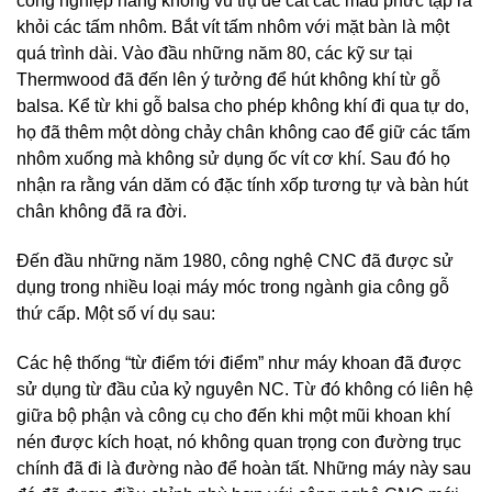
công nghiệp hàng không vũ trụ để cắt các mẫu phức tạp ra
khỏi các tấm nhôm. Bắt vít tấm nhôm với mặt bàn là một
quá trình dài. Vào đầu những năm 80, các kỹ sư tại
Thermwood đã đến lên ý tưởng để hút không khí từ gỗ
balsa. Kể từ khi gỗ balsa cho phép không khí đi qua tự do,
họ đã thêm một dòng chảy chân không cao để giữ các tấm
nhôm xuống mà không sử dụng ốc vít cơ khí. Sau đó họ
nhận ra rằng ván dăm có đặc tính xốp tương tự và bàn hút
chân không đã ra đời.
Đến đầu những năm 1980, công nghệ CNC đã được sử
dụng trong nhiều loại máy móc trong ngành gia công gỗ
thứ cấp. Một số ví dụ sau:
Các hệ thống “từ điểm tới điểm” như máy khoan đã được
sử dụng từ đầu của kỷ nguyên NC. Từ đó không có liên hệ
giữa bộ phận và công cụ cho đến khi một mũi khoan khí
nén được kích hoạt, nó không quan trọng con đường trục
chính đã đi là đường nào để hoàn tất. Những máy này sau