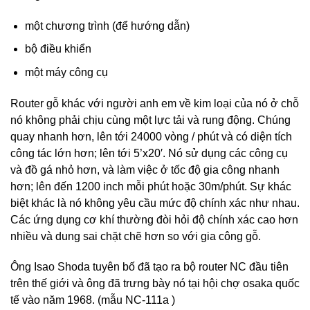
một chương trình (để hướng dẫn)
bộ điều khiển
một máy công cụ
Router gỗ khác với người anh em về kim loại của nó ở chỗ
nó không phải chịu cùng một lực tải và rung động. Chúng
quay nhanh hơn, lên tới 24000 vòng / phút và có diện tích
công tác lớn hơn; lên tới 5’x20′. Nó sử dụng các công cụ
và đồ gá nhỏ hơn, và làm việc ở tốc độ gia công nhanh
hơn; lên đến 1200 inch mỗi phút hoặc 30m/phút. Sự khác
biệt khác là nó không yêu cầu mức độ chính xác như nhau.
Các ứng dụng cơ khí thường đòi hỏi độ chính xác cao hơn
nhiều và dung sai chặt chẽ hơn so với gia công gỗ.
Ông Isao Shoda tuyên bố đã tạo ra bộ router NC đầu tiên
trên thế giới và ông đã trưng bày nó tại hội chợ osaka quốc
tế vào năm 1968. (mẫu NC-111a )