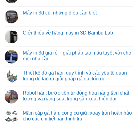
từ
ở
quả
chuyển
có
việt
Các
hàng
bình
machine:
loại
hóa
luận
Máy in 3d cũ: những điều cần biết
giải
đồ
tối
ở
pháp
gá
ưu
Mua
Không
vận
trên
từ
máy
có
chuyển
máy
việt
in
bình
vật
phay:
machine
3d
luận
Giới thiệu về hãng máy in 3D Bambu Lab
liệu
công
khổ
ở
hiệu
nghệ
lớn
Máy
Không
quả
gá
ở
in
có
nhất
đặt
đâu?
3d
bình
cho
chuyên
cũ:
luận
Máy in 3d giá rẻ – giải pháp tạo mẫu tuyệt vời cho
công
sâu
những
ở
nghiệp
đảm
mọi nhu cầu
điều
Giới
nặng
bảo
cần
thiệu
và
từng
Không
biết
về
nhẹ
đường
có
hãng
Thiết kế đồ gá hàn: quy trình và các yếu tố quan
cắt
bình
máy
chuẩn
luận
trọng để tạo ra giải pháp gá đặt tối ưu
in
xác
ở
3D
Máy
Không
Bambu
in
có
Lab
Robot hàn: bước tiến tự động hóa nâng tầm chất
3d
bình
giá
luận
lượng và năng suất trong sản xuất hiện đại
rẻ
ở
–
Thiết
Không
giải
kế
có
Mâm cặp gá hàn: công cụ giữ, xoay tròn hoàn hảo
pháp
đồ
bình
tạo
gá
luận
cho các chi tiết hàn hình trụ
mẫu
hàn:
ở
tuyệt
quy
Robot
Không
vời
trình
hàn:
có
cho
và
bước
bình
mọi
các
tiến
luận