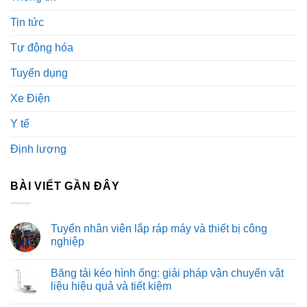
Tin tức
Tự động hóa
Tuyển dụng
Xe Điện
Y tế
Định lượng
BÀI VIẾT GẦN ĐÂY
Tuyển nhân viên lắp ráp máy và thiết bị công
nghiệp
Không
có
Băng tải kéo hình ống: giải pháp vận chuyển vật
bình
luận
liệu hiệu quả và tiết kiệm
ở
Tuyển
Không