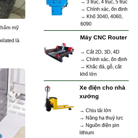
→ 3 trục, 4 trục, 5 trục
→ Chính xác, ổn định
→ Khổ 3040, 4060,
6090
 thẩm mỹ
Máy CNC Router
ilated là
→ Cắt 2D, 3D, 4D
→ Chính xác, ổn định
→ Khắc đá, gỗ, cắt
khổ lớn
Xe điện cho nhà
xưởng
→ Chịu tải lớn
→ Nâng hạ thuỷ lực
→ Nguồn điện pin
lithium