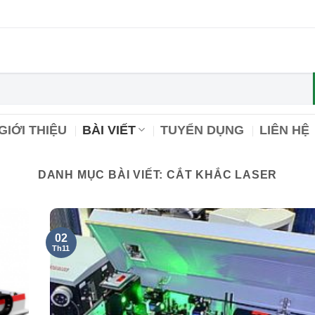
GIỚI THIỆU
BÀI VIẾT
TUYỂN DỤNG
LIÊN HỆ
DANH MỤC BÀI VIẾT:
CẮT KHẮC LASER
02
Th11