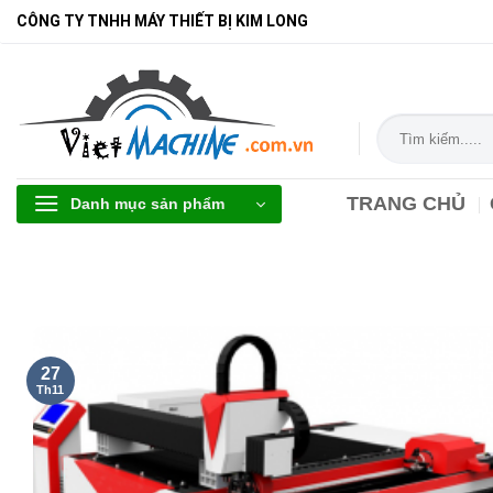
Bỏ
CÔNG TY TNHH MÁY THIẾT BỊ KIM LONG
qua
nội
dung
Tìm
kiếm:
TRANG CHỦ
Danh mục sản phẩm
27
Th11