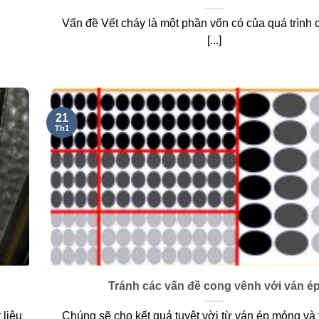
Vấn đề Vết cháy là một phần vốn có của quá trình c
[...]
21
Th1
Tránh các vấn đề cong vênh với ván é
 liệu
Chúng sẽ cho kết quả tuyệt vời từ ván ép mỏng và 