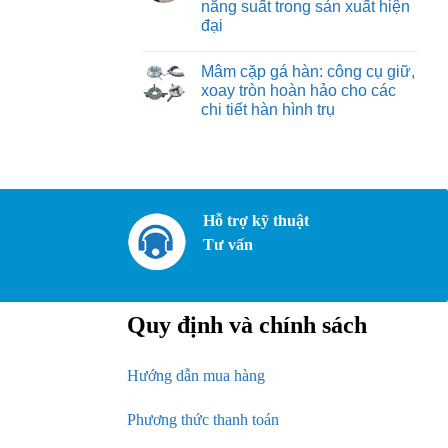
giải
năng suất trong sản xuất hiện
Thiết
pháp
kế
đại
tạo
đồ
mẫu
gá
Không
tuyệt
hàn:
có
vời
Mâm cặp gá hàn: công cụ giữ,
quy
bình
cho
trình
luận
xoay tròn hoàn hảo cho các
mọi
ở
và
nhu
chi tiết hàn hình trụ
Robot
các
cầu
hàn:
yếu
Không
bước
tố
có
tiến
quan
bình
tự
trọng
luận
động
để
ở
hóa
tạo
Mâm
nâng
ra
cặp
tầm
giải
Hỗ trợ kỹ thuật
gá
chất
pháp
hàn:
lượng
gá
Tư vấn
công
và
đặt
cụ
năng
tối
giữ,
suất
ưu
xoay
trong
tròn
sản
hoàn
xuất
Quy định và chính sách
hảo
hiện
cho
đại
các
chi
Hướng dẫn mua hàng
tiết
hàn
hình
trụ
Phương thức thanh toán