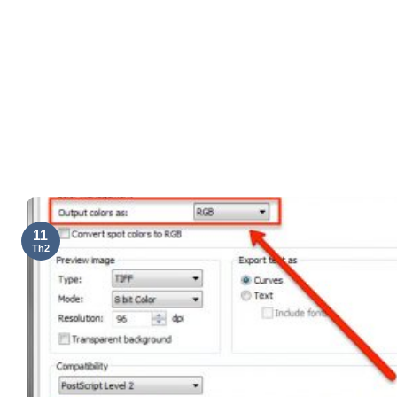
11
Th2