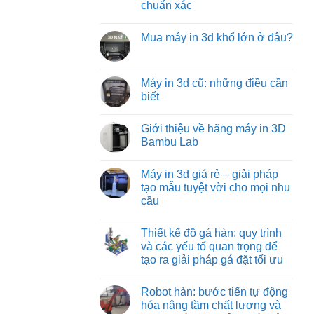
tải
pháp
chuẩn xác
trục
vận
vít
Không
chuyển
từ
có
hàng
Mua máy in 3d khổ lớn ở đâu?
việt
bình
hóa
machine:
luận
tối
Không
ở
giải
ưu
có
Các
pháp
từ
bình
loại
vận
việt
luận
Máy in 3d cũ: những điều cần
đồ
chuyển
machine
ở
gá
vật
biết
Mua
trên
liệu
máy
máy
hiệu
Không
in
phay:
quả
có
3d
Giới thiệu về hãng máy in 3D
công
nhất
bình
khổ
nghệ
cho
luận
Bambu Lab
lớn
gá
ở
công
ở
đặt
Máy
nghiệp
Không
đâu?
chuyên
in
nặng
có
Máy in 3d giá rẻ – giải pháp
sâu
3d
và
bình
đảm
cũ:
nhẹ
luận
tạo mẫu tuyệt vời cho mọi nhu
bảo
những
ở
cầu
từng
điều
Giới
đường
cần
thiệu
Không
cắt
biết
về
có
chuẩn
hãng
Thiết kế đồ gá hàn: quy trình
bình
xác
máy
luận
và các yếu tố quan trọng để
in
ở
3D
tạo ra giải pháp gá đặt tối ưu
Máy
Bambu
in
Lab
Không
3d
có
giá
Robot hàn: bước tiến tự động
bình
rẻ
luận
hóa nâng tầm chất lượng và
–
ở