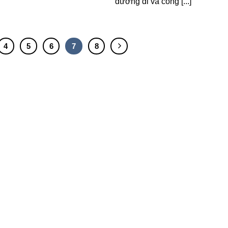
đường đi và công [...]
4
5
6
7
8