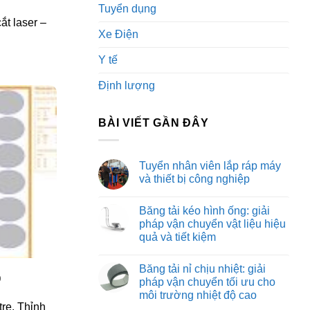
Tuyển dụng
ắt laser –
Xe Điện
Y tế
Định lượng
BÀI VIẾT GẦN ĐÂY
Tuyển nhân viên lắp ráp máy
và thiết bị công nghiệp
Không
có
Băng tải kéo hình ống: giải
bình
luận
pháp vận chuyển vật liệu hiệu
ở
quả và tiết kiệm
Tuyển
nhân
Không
viên
có
lắp
Băng tải nỉ chịu nhiệt: giải
bình
ráp
p
luận
pháp vận chuyển tối ưu cho
máy
ở
và
môi trường nhiệt độ cao
Băng
thiết
tải
tre. Thỉnh
bị
Không