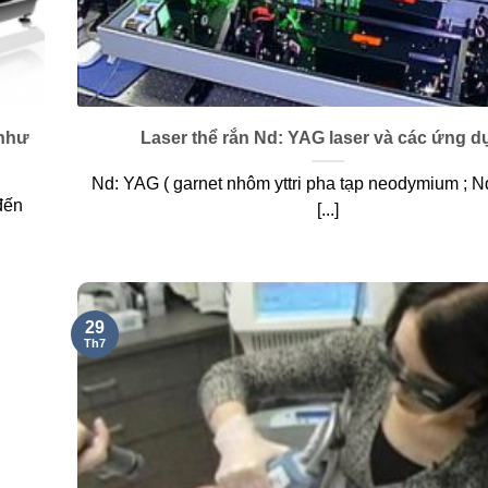
 như
Laser thể rắn Nd: YAG laser và các ứng 
Nd: YAG ( garnet nhôm yttri pha tạp neodymium ; Nd
đến
[...]
29
Th7