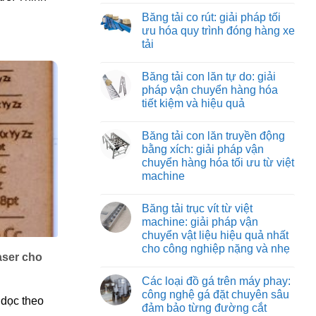
kéo
công
có
hình
Băng tải co rút: giải pháp tối
nghiệp
bình
ống:
luận
ưu hóa quy trình đóng hàng xe
giải
ở
pháp
tải
Băng
vận
tải
chuyển
Không
nỉ
vật
có
chịu
Băng tải con lăn tự do: giải
liệu
bình
nhiệt:
hiệu
luận
pháp vận chuyển hàng hóa
giải
ở
quả
pháp
tiết kiệm và hiệu quả
Băng
và
vận
tải
tiết
chuyển
Không
co
kiệm
tối
có
rút:
Băng tải con lăn truyền động
ưu
bình
giải
cho
luận
bằng xích: giải pháp vận
pháp
ở
môi
tối
chuyển hàng hóa tối ưu từ việt
Băng
trường
ưu
tải
nhiệt
machine
hóa
con
độ
quy
lăn
Không
cao
trình
tự
có
đóng
Băng tải trục vít từ việt
do:
bình
hàng
giải
luận
machine: giải pháp vận
xe
ở
pháp
tải
chuyển vật liệu hiệu quả nhất
Băng
vận
tải
chuyển
cho công nghiệp nặng và nhẹ
con
hàng
aser cho
lăn
Không
hóa
truyền
có
tiết
Các loại đồ gá trên máy phay:
động
bình
kiệm
bằng
luận
và
công nghệ gá đặt chuyên sâu
 dọc theo
ở
xích:
hiệu
đảm bảo từng đường cắt
Băng
giải
quả